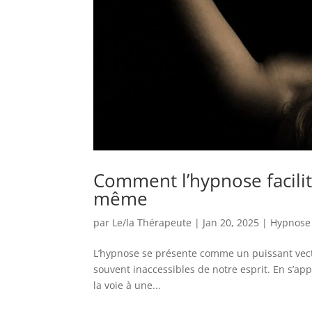
Comment l’hypnose facilite
même
par
Le/la Thérapeute
|
Jan 20, 2025
|
Hypnose
L’hypnose se présente comme un puissant vect
souvent inaccessibles de notre esprit. En s’app
la voie à une...