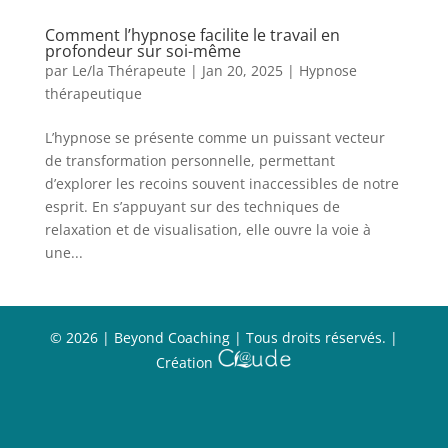
Comment l’hypnose facilite le travail en
profondeur sur soi-même
par
Le/la Thérapeute
|
Jan 20, 2025
|
Hypnose
thérapeutique
L’hypnose se présente comme un puissant vecteur
de transformation personnelle, permettant
d’explorer les recoins souvent inaccessibles de notre
esprit. En s’appuyant sur des techniques de
relaxation et de visualisation, elle ouvre la voie à
une...
©
2026
| Beyond Coaching | Tous droits réservés. |
Création