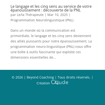
Le langage et les cinq sens au service de votre
épanouissement : découverte de la PNL
par
Le/la Thérapeute
|
Mar 10, 2025
|
Programmation Neurolinguistique (PNL)
Dans un monde où la communication est
primordiale, le langage et les cinq sens deviennent
des alliés puissants pour notre épanouissement. La
programmation neuro-linguistique (PNL) nous offre
une boîte à outils fascinante qui exploite ces
dimensions essentielles de...
©
2026
| Beyond Coaching | Tous droits réservés. |
Création